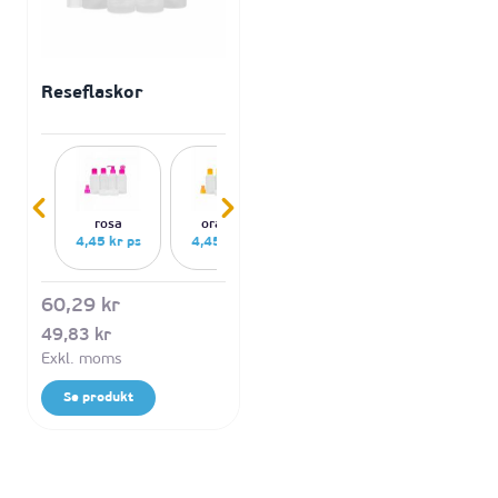
Reseflaskor
rosa
orange
gul
blå
4,45 kr ps
4,45 kr ps
4,45 kr ps
4,45 kr ps
60,29 kr
49,83 kr
Se produkt