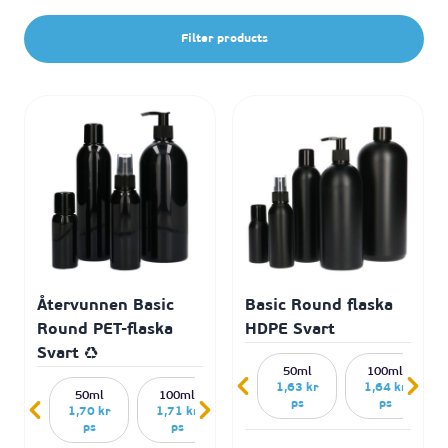
Filter products
Återvunnen Basic
Basic Round flaska
Round PET-flaska
HDPE Svart
Svart ♻
50ml
100ml
1,63 kr
1,64 kr
50ml
100ml
250ml
500ml
ps
ps
1,70 kr
1,71 kr
1,73 kr
1,84 kr
ps
ps
ps
ps