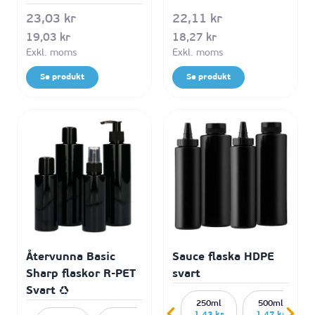
23,03 kr
22,11 kr
19,03 kr
18,27 kr
Se produkt
Se produkt
Återvunna Basic
Sauce flaska HDPE
Sharp flaskor R-PET
svart
Svart ♻
250ml
500ml