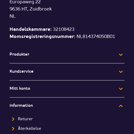
Europaweg 22
9636 HT, Zuidbroek
NL
Handelskammare:
32108423
Momsregistreringsnummer:
NL814374050B01
Produkter
Plastflaskor
Kundservice
PET flaskor
Frågor
HDPE flaskor
Mitt konto
Om oss
Glass bottles
Mitt konto
Kontakta
Information
Såsflaskor
Beställningshistorik
Reseflaskor
Returer
Juiceflaskor
Återkallelse