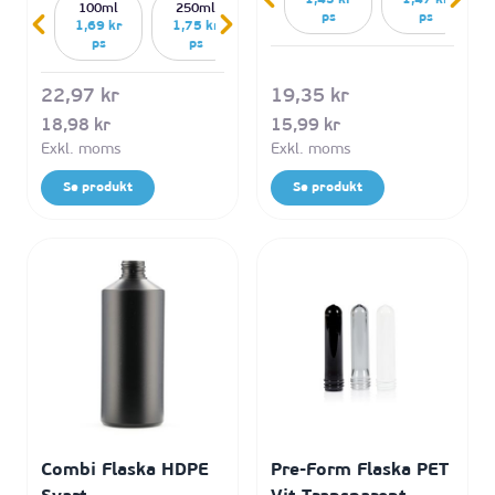
1,43 kr
1,47 kr
100ml
250ml
ps
ps
1,69 kr
1,75 kr
ps
ps
22,97 kr
19,35 kr
18,98 kr
15,99 kr
Se produkt
Se produkt
Combi Flaska HDPE
Pre-Form Flaska PET