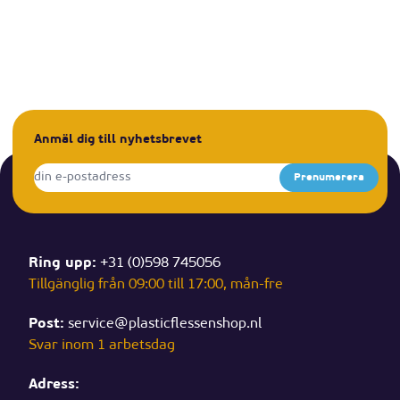
Anmäl dig till nyhetsbrevet
Ring upp:
+31 (0)598 745056
Tillgänglig från 09:00 till 17:00, mån-fre
Post:
service@plasticflessenshop.nl
Svar inom 1 arbetsdag
Adress: